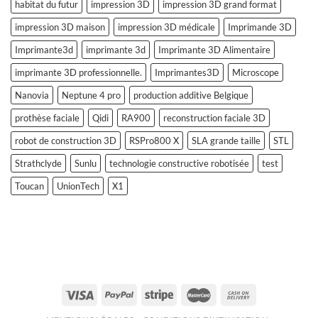
habitat du futur
impression 3D
impression 3D grand format
impression 3D maison
impression 3D médicale
Imprimande 3D
Imprimante3d
imprimante 3d
Imprimante 3D Alimentaire
imprimante 3D professionnelle.
Imprimantes3D
Microscope
Nanovia
Neptune 4 pro
production additive Belgique
prothèse faciale
Qidi
RA900
reconstruction faciale 3D
robot de construction 3D
RSPro800 X
SLA grande taille
STL
Strathclyde
Sunlu
technologie constructive robotisée
test
Toucan
UnionTech
X1