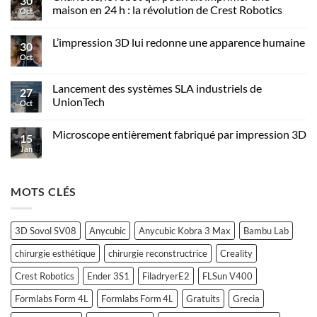
30
maison en 24 h : la révolution de Crest Robotics
Oct
L’impression 3D lui redonne une apparence humaine
30
Oct
Lancement des systèmes SLA industriels de
27
UnionTech
Oct
Microscope entièrement fabriqué par impression 3D
15
Jan
MOTS CLÉS
3D Sovol SV08
Anycubic
Anycubic Kobra 3 Max
Bambu Lab
chirurgie esthétique
chirurgie reconstructrice
Creality
Crest Robotics
Ender 3S1
FiladryerE2
FLSun V400
Formlabs Form 4L
Formlabs Form 4L
Gratuits
Grecia