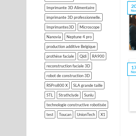
2
Imprimante 3D Alimentaire
No
imprimante 3D professionnelle.
Imprimantes3D
Microscope
Nanovia
Neptune 4 pro
production additive Belgique
prothèse faciale
Qidi
RA900
reconstruction faciale 3D
1
No
robot de construction 3D
RSPro800 X
SLA grande taille
STL
Strathclyde
Sunlu
technologie constructive robotisée
test
Toucan
UnionTech
X1