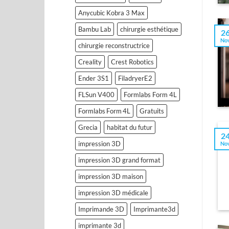
Anycubic Kobra 3 Max
Bambu Lab
chirurgie esthétique
2
No
chirurgie reconstructrice
Creality
Crest Robotics
Ender 3S1
FiladryerE2
FLSun V400
Formlabs Form 4L
Formlabs Form 4L
Gratuits
Grecia
habitat du futur
2
impression 3D
No
impression 3D grand format
impression 3D maison
impression 3D médicale
Imprimande 3D
Imprimante3d
imprimante 3d