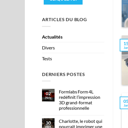
ARTICLES DU BLOG
Actualités
1
Divers
Ja
Tests
DERNIERS POSTES
Formlabs Form 4L
02
redéfinit l’impression
Nov
0
3D grand-format
Ja
professionnelle
Charlotte, le robot qui
30
pourrait imprimer une
Oct