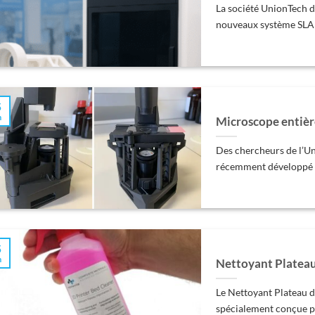
La société UnionTech d
nouveaux système SLA i
5
n
Microscope entièr
Des chercheurs de l’Un
récemment développé u
5
n
Nettoyant Platea
Le Nettoyant Plateau d
spécialement conçue pou