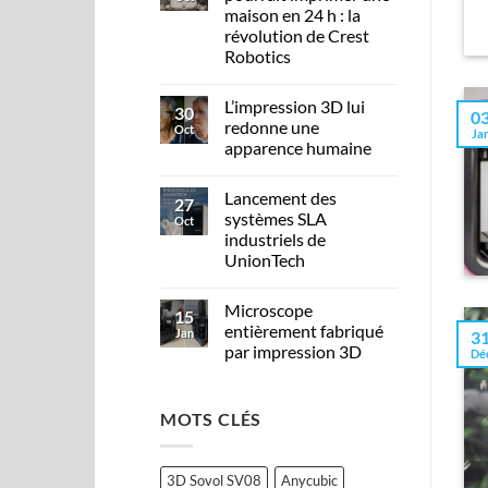
maison en 24 h : la
révolution de Crest
Robotics
L’impression 3D lui
30
0
redonne une
Oct
Ja
apparence humaine
Lancement des
27
systèmes SLA
Oct
industriels de
UnionTech
Microscope
15
entièrement fabriqué
Jan
3
par impression 3D
Dé
MOTS CLÉS
3D Sovol SV08
Anycubic