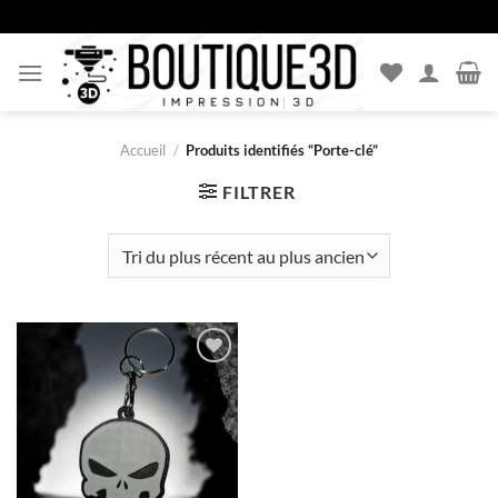
Passer
au
contenu
Accueil
/
Produits identifiés “Porte-clé”
FILTRER
Ajouter
à la liste
d’envies