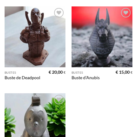
Ajouter
Ajouter
à la liste
à la liste
d’envies
d’envies
€
20,00
€
15,00
€
€
BUSTES
BUSTES
Buste de Deadpool
Buste d’Anubis
Ajouter
à la liste
d’envies