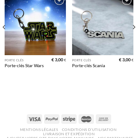
Ajouter
Ajouter
à la liste
à la liste
d’envies
d’envies
€
3,00
€
3,00
€
€
PORTE CLÉS
PORTE CLÉS
Porte-clés Star Wars
Porte-clés Scania
MENTIONS LÉGALES
CONDITIONS D’UTILISATION
LIVRAISON ET EXPÉDITION