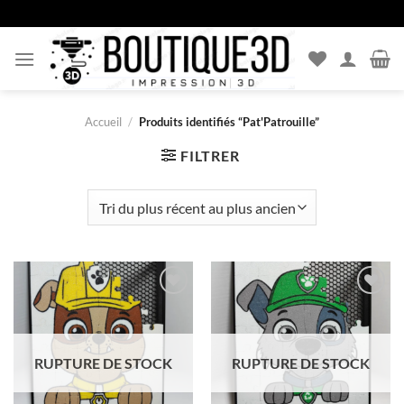
Passer
au
contenu
Accueil
/
Produits identifiés “Pat'Patrouille”
FILTRER
Ajouter
Ajouter
à la liste
à la liste
d’envies
d’envies
RUPTURE DE STOCK
RUPTURE DE STOCK