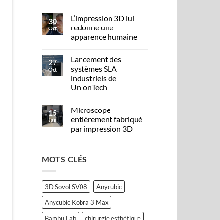
L’impression 3D lui
30
redonne une
Oct
apparence humaine
Lancement des
27
systèmes SLA
Oct
industriels de
UnionTech
Microscope
15
entièrement fabriqué
Jan
par impression 3D
MOTS CLÉS
3D Sovol SV08
Anycubic
Anycubic Kobra 3 Max
Bambu Lab
chirurgie esthétique