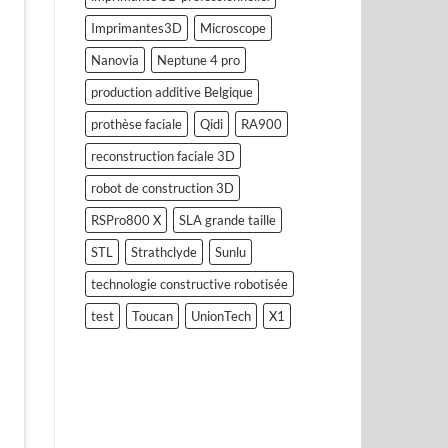
Imprimantes3D
Microscope
Nanovia
Neptune 4 pro
production additive Belgique
prothèse faciale
Qidi
RA900
reconstruction faciale 3D
robot de construction 3D
RSPro800 X
SLA grande taille
STL
Strathclyde
Sunlu
technologie constructive robotisée
test
Toucan
UnionTech
X1