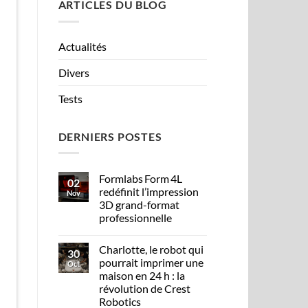
ARTICLES DU BLOG
Actualités
Divers
Tests
DERNIERS POSTES
Formlabs Form 4L
02
redéfinit l’impression
Nov
3D grand-format
professionnelle
Charlotte, le robot qui
30
pourrait imprimer une
Oct
maison en 24 h : la
révolution de Crest
Robotics