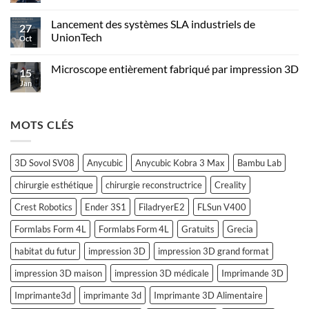
Lancement des systèmes SLA industriels de
27
UnionTech
Oct
Microscope entièrement fabriqué par impression 3D
15
Jan
MOTS CLÉS
3D Sovol SV08
Anycubic
Anycubic Kobra 3 Max
Bambu Lab
chirurgie esthétique
chirurgie reconstructrice
Creality
Crest Robotics
Ender 3S1
FiladryerE2
FLSun V400
Formlabs Form 4L
Formlabs Form 4L
Gratuits
Grecia
habitat du futur
impression 3D
impression 3D grand format
impression 3D maison
impression 3D médicale
Imprimande 3D
Imprimante3d
imprimante 3d
Imprimante 3D Alimentaire