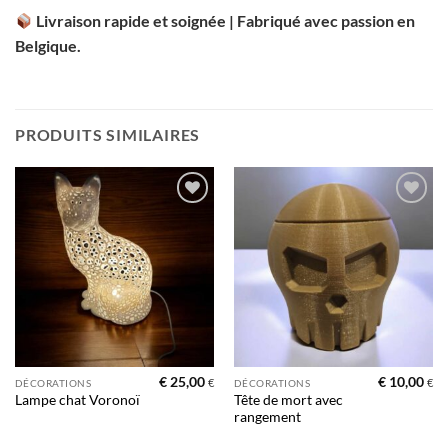
Livraison rapide et soignée | Fabriqué avec passion en
Belgique.
PRODUITS SIMILAIRES
Ajouter
Ajouter
à la liste
à la liste
d’envies
d’envies
€
25,00
€
10,00
€
€
DÉCORATIONS
DÉCORATIONS
Tête de mort avec
Lampe chat Voronoï
rangement