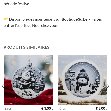
période festive.
Disponible dès maintenant sur
Boutique3d.be
– Faites
entrer l’esprit de Noël chez vous !
PRODUITS SIMILAIRES
Ajouter
Ajouter
à la liste
à la liste
d’envies
d’envies
€
3,00
€
3,00
€
€
FÊTES
FÊTES