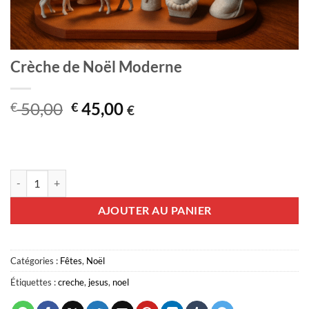
Crèche de Noël Moderne
Le
Le
50,00
45,00
€
€
€
prix
prix
initial
actuel
était :
est :
€ 50,00.
€ 45,00.
quantité de Crèche de Noël Moderne
AJOUTER AU PANIER
Catégories :
Fêtes
,
Noël
Étiquettes :
creche
,
jesus
,
noel