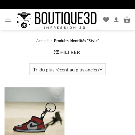
Passer
au
contenu
Accueil
/
Produits identifiés “Style”
FILTRER
Ajouter
à la liste
d’envies