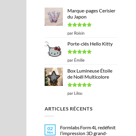
Marque-pages Cerisier
du Japon
Note
5
sur
par Roisin
5
Porte-clés Hello Kitty
Note
5
sur
par Émilie
5
Box Lumineuse Étoile
de Noël Multicolore
Note
5
sur
par Lilou
5
ARTICLES RÉCENTS
Formlabs Form 4L redéfinit
02
Nov
l’impression 3D grand-