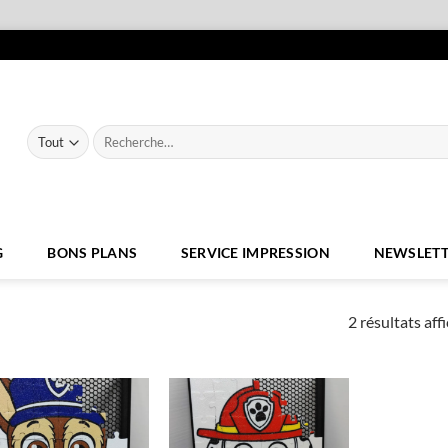
Recherche
pour :
G
BONS PLANS
SERVICE IMPRESSION
NEWSLETT
2 résultats aff
Ajouter
Ajouter
à la liste
à la liste