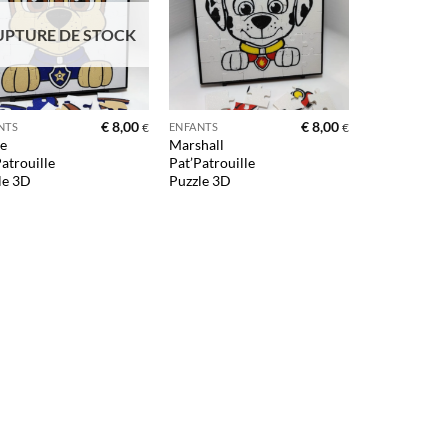
d’envies
d’envies
UPTURE DE STOCK
+
€
8,00
€
8,00
NTS
ENFANTS
€
€
e
Marshall
atrouille
Pat’Patrouille
le 3D
Puzzle 3D