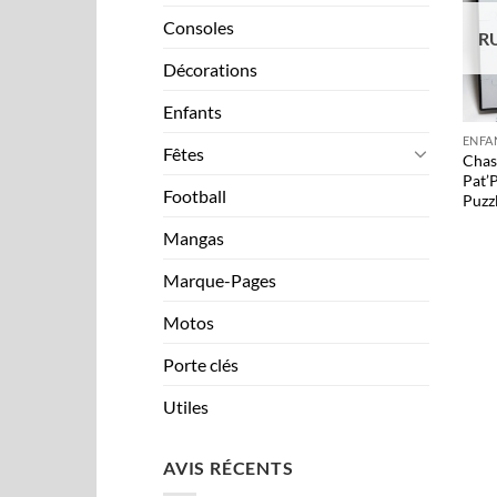
Consoles
R
Décorations
+
Enfants
ENFA
Fêtes
Chas
Pat’P
Football
Puzz
Mangas
Marque-Pages
Motos
Porte clés
Utiles
AVIS RÉCENTS