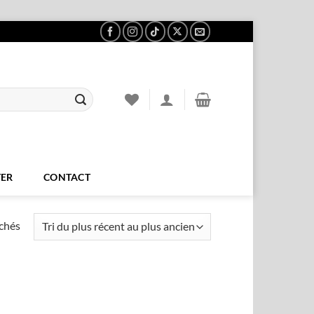
ER
CONTACT
Trié
ichés
du
plus
récent
au
plus