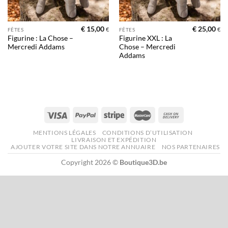
€
15,00
€
25,00
€
€
FÊTES
FÊTES
Figurine : La Chose –
Figurine XXL : La
Mercredi Addams
Chose – Mercredi
Addams
MENTIONS LÉGALES
CONDITIONS D’UTILISATION
LIVRAISON ET EXPÉDITION
AJOUTER VOTRE SITE DANS NOTRE ANNUAIRE
NOS PARTENAIRES
Copyright 2026 ©
Boutique3D.be