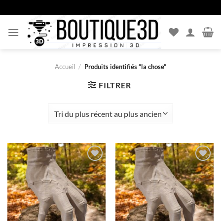
Passer
au
contenu
Accueil
/
Produits identifiés “la chose”
FILTRER
Ajouter
Ajouter
à la liste
à la liste
d’envies
d’envies