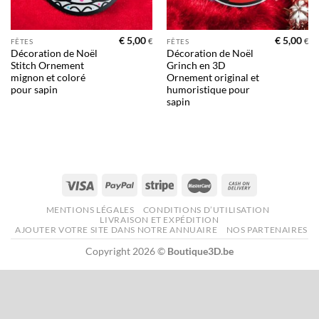
€
5,00
€
5,00
€
€
FÊTES
FÊTES
Décoration de Noël
Décoration de Noël
Stitch Ornement
Grinch en 3D
mignon et coloré
Ornement original et
pour sapin
humoristique pour
sapin
MENTIONS LÉGALES
CONDITIONS D’UTILISATION
LIVRAISON ET EXPÉDITION
AJOUTER VOTRE SITE DANS NOTRE ANNUAIRE
NOS PARTENAIRES
Copyright 2026 ©
Boutique3D.be