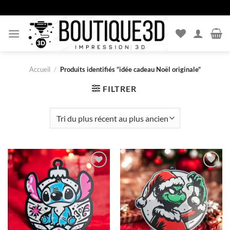
Passer
au
contenu
Accueil
/
Produits identifiés “idée cadeau Noël originale”
FILTRER
Ajouter
Ajouter
à la liste
à la liste
d’envies
d’envies