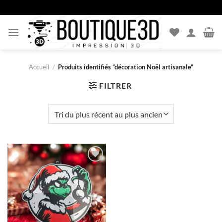
Passer
au
contenu
Accueil
/
Produits identifiés “décoration Noël artisanale”
FILTRER
Ajouter
à la liste
d’envies