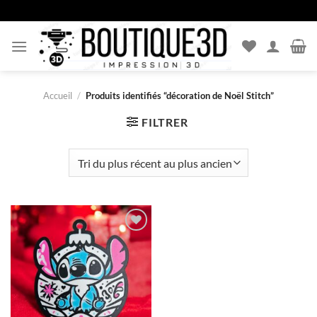
Passer
au
contenu
Accueil
/
Produits identifiés “décoration de Noël Stitch”
FILTRER
Ajouter
à la liste
d’envies