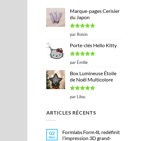
Marque-pages Cerisier
du Japon
Note
5
sur
par Roisin
5
Porte-clés Hello Kitty
Note
5
sur
par Émilie
5
Box Lumineuse Étoile
de Noël Multicolore
Note
5
sur
par Lilou
5
ARTICLES RÉCENTS
Formlabs Form 4L redéfinit
02
Nov
l’impression 3D grand-