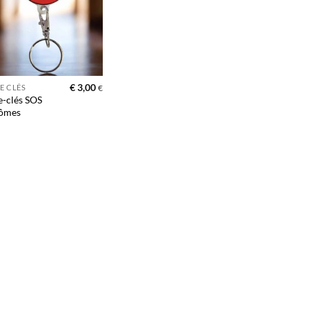
d’envies
€
3,00
E CLÉS
€
e-clés SOS
ômes