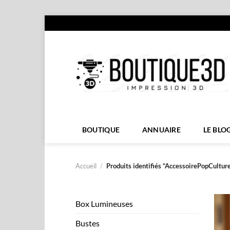
Passer
au
contenu
BOUTIQUE
ANNUAIRE
LE BLO
Accueil
/
Produits identifiés “AccessoirePopCulture
Box Lumineuses
Bustes