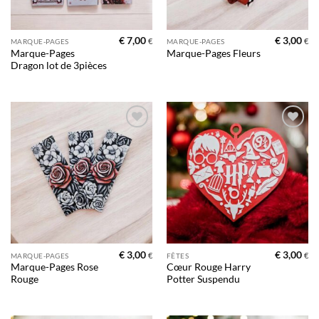
€
7,00
€
3,00
€
€
MARQUE-PAGES
MARQUE-PAGES
Marque-Pages
Marque-Pages Fleurs
Dragon lot de 3pièces
Ajouter
Ajouter
à la liste
à la liste
d’envies
d’envies
€
3,00
€
3,00
€
€
MARQUE-PAGES
FÊTES
Marque-Pages Rose
Cœur Rouge Harry
Rouge
Potter Suspendu