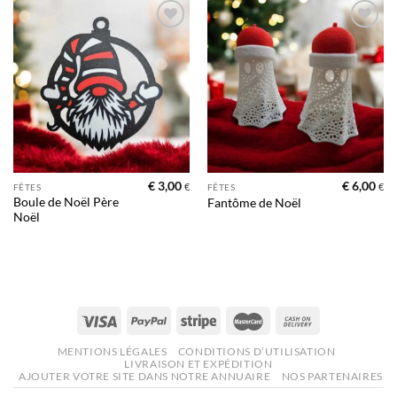
Ajouter
Ajouter
à la liste
à la liste
d’envies
d’envies
€
3,00
€
6,00
€
€
FÊTES
FÊTES
Boule de Noël Père
Fantôme de Noël
Noël
MENTIONS LÉGALES
CONDITIONS D’UTILISATION
LIVRAISON ET EXPÉDITION
AJOUTER VOTRE SITE DANS NOTRE ANNUAIRE
NOS PARTENAIRES