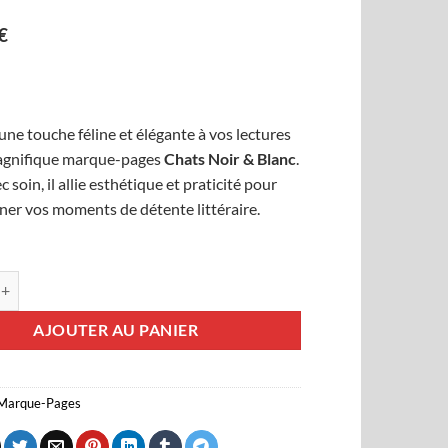
€
ne touche féline et élégante à vos lectures
agnifique marque-pages
Chats Noir & Blanc
.
 soin, il allie esthétique et praticité pour
er vos moments de détente littéraire.
e Marque-pages Chats Noir & Blanc
AJOUTER AU PANIER
Marque-Pages