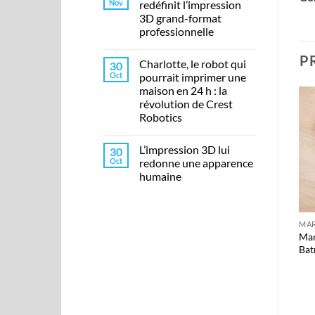
Nov
redéfinit l’impression
3D grand-format
professionnelle
P
Charlotte, le robot qui
30
Oct
pourrait imprimer une
maison en 24 h : la
révolution de Crest
Robotics
Ajouter
Ajouter
à la liste
à la liste
d’envies
d’envies
L’impression 3D lui
30
Oct
redonne une apparence
humaine
+
+
€
7,00
€
3,00
MARQUE-PAGES
MARQUE-PAGES
MAR
€
€
€
Marque-Pages
Marque-Pages
Mar
Dragon lot de
Japon noir et
Ba
3pièces
blanc