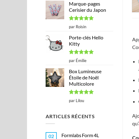
Marque-pages
Cerisier du Japon
Note
5
sur
par Roisin
5
Porte-clés Hello
App
Kitty
Con
Note
5
sur
par Émilie
5
Box Lumineuse
Étoile de Noël
Multicolore
Note
5
sur
par Lilou
5
Ajo
ARTICLES RÉCENTS
qu’
Formlabs Form 4L
02
Con