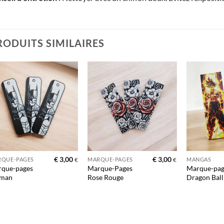
RODUITS SIMILAIRES
Ajouter
Ajouter
à la liste
à la liste
d’envies
d’envies
+
+
+
€
3,00
€
3,00
QUE-PAGES
MARQUE-PAGES
MANGAS
€
€
que-pages
Marque-Pages
Marque-pag
tman
Rose Rouge
Dragon Ball