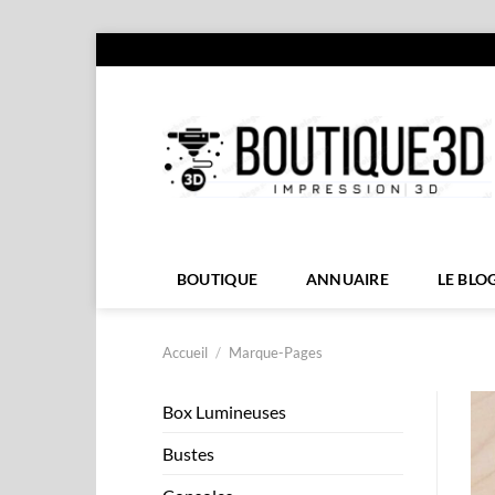
Passer
au
contenu
BOUTIQUE
ANNUAIRE
LE BLO
Accueil
/
Marque-Pages
Box Lumineuses
Bustes