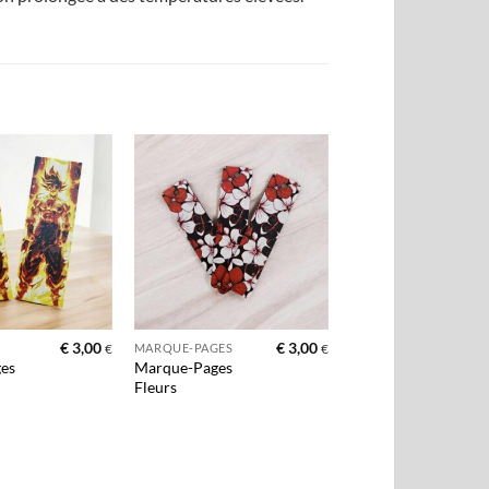
Ajouter
Ajouter
à la liste
à la liste
d’envies
d’envies
+
€
3,00
€
3,00
MARQUE-PAGES
€
€
es
Marque-Pages
Fleurs