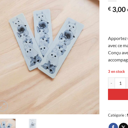
liste
3,00
€
d’envies
Apportez u
avec ce m
Conçu avec
accompagn
3 en stock
quantité d
Catégorie :